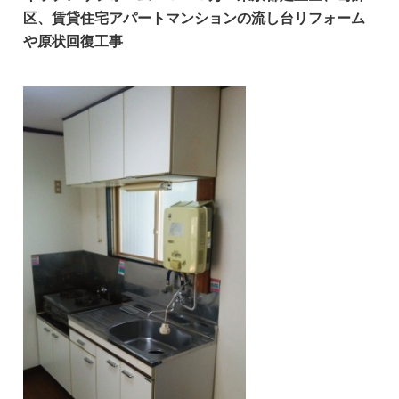
区、賃貸住宅アパートマンションの流し台リフォーム
や原状回復工事
足立区 葛飾区 八潮市 草加市 三郷市 松戸
市 越谷市 川口市 流山市 江戸川区 荒川
区 墨田区