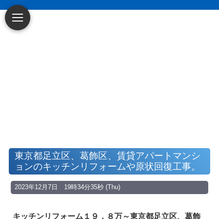
～賃貸アパート・
東京都足立区、葛飾区、賃貸アパートマンシ
ョンのキッチンリフォームや原状回復工事。
マンション・戸建てに特化した原状回復・空
室リフォーム業者です
～
2023年12月7日 19時34分35秒 (Thu)
キッチンリフォーム１９．８万～東京都足立区、葛飾