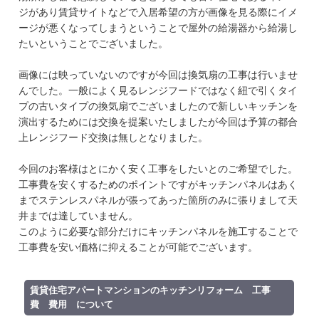
ジがあり賃貸サイトなどで入居希望の方が画像を見る際にイメ
ージが悪くなってしまうということで屋外の給湯器から給湯し
たいということでございました。
画像には映っていないのですが今回は換気扇の工事は行いませ
んでした。一般によく見るレンジフードではなく紐で引くタイ
プの古いタイプの換気扇でございましたので新しいキッチンを
演出するためには交換を提案いたしましたが今回は予算の都合
上レンジフード交換は無しとなりました。
今回のお客様はとにかく安く工事をしたいとのご希望でした。
工事費を安くするためのポイントですがキッチンパネルはあく
までステンレスパネルが張ってあった箇所のみに張りまして天
井までは達していません。
このように必要な部分だけにキッチンパネルを施工することで
工事費を安い価格に抑えることが可能でございます。
賃貸住宅アパートマンションのキッチンリフォーム 工事
費 費用 について