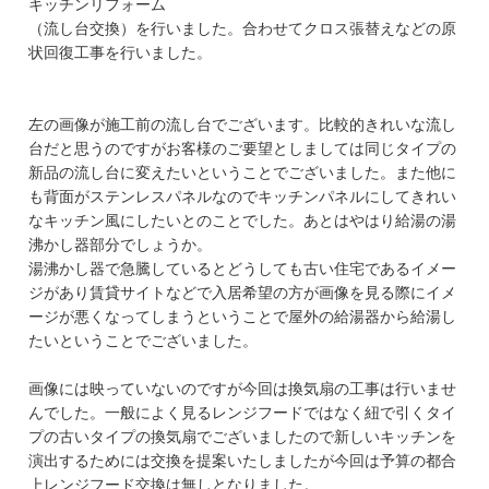
キッチンリフォーム
（流し台交換）を行いました。合わせてクロス張替えなどの原
状回復工事を行いました。
左の画像が施工前の流し台でございます。比較的きれいな流し
台だと思うのですがお客様のご要望としましては同じタイプの
新品の流し台に変えたいということでございました。また他に
も背面がステンレスパネルなのでキッチンパネルにしてきれい
なキッチン風にしたいとのことでした。あとはやはり給湯の湯
沸かし器部分でしょうか。
湯沸かし器で急騰しているとどうしても古い住宅であるイメー
ジがあり賃貸サイトなどで入居希望の方が画像を見る際にイメ
ージが悪くなってしまうということで屋外の給湯器から給湯し
たいということでございました。
画像には映っていないのですが今回は換気扇の工事は行いませ
んでした。一般によく見るレンジフードではなく紐で引くタイ
プの古いタイプの換気扇でございましたので新しいキッチンを
演出するためには交換を提案いたしましたが今回は予算の都合
上レンジフード交換は無しとなりました。