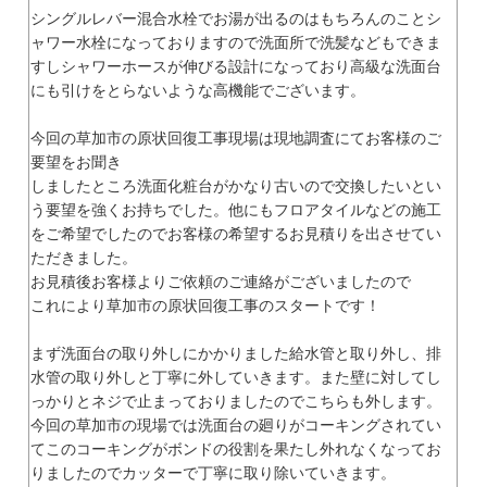
シングルレバー混合水栓でお湯が出るのはもちろんのことシ
ャワー水栓になっておりますので洗面所で洗髪などもできま
すしシャワーホースが伸びる設計になっており高級な洗面台
にも引けをとらないような高機能でございます。
今回の草加市の原状回復工事現場は現地調査にてお客様のご
要望をお聞き
しましたところ洗面化粧台がかなり古いので交換したいとい
う要望を強くお持ちでした。他にもフロアタイルなどの施工
をご希望でしたのでお客様の希望するお見積りを出させてい
ただきました。
お見積後お客様よりご依頼のご連絡がございましたので
これにより草加市の原状回復工事のスタートです！
まず洗面台の取り外しにかかりました給水管と取り外し、排
水管の取り外しと丁寧に外していきます。また壁に対してし
っかりとネジで止まっておりましたのでこちらも外します。
今回の草加市の現場では洗面台の廻りがコーキングされてい
てこのコーキングがボンドの役割を果たし外れなくなってお
りましたのでカッターで丁寧に取り除いていきます。