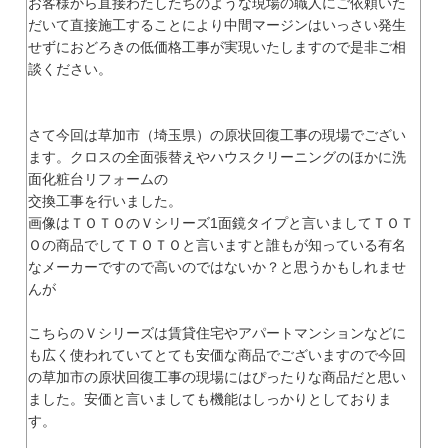
お客様から直接わたしたちのような現場の職人にご依頼いた
だいて直接施工することにより中間マージンはいっさい発生
せずにおどろきの低価格工事が実現いたしますので是非ご相
談ください。
さて今回は草加市（埼玉県）の原状回復工事の現場でござい
ます。クロスの全面張替えやハウスクリーニングのほかに洗
面化粧台リフォームの
交換工事を行いました。
画像はＴＯＴＯのＶシリーズ1面鏡タイプと言いましてＴＯＴ
Ｏの商品でしてＴＯＴＯと言いますと誰もが知っている有名
なメーカーですので高いのではないか？と思うかもしれませ
んが
こちらのＶシリーズは賃貸住宅やアパートマンションなどに
も広く使われていてとても安価な商品でございますので今回
の草加市の原状回復工事の現場にはぴったりな商品だと思い
ました。安価と言いましても機能はしっかりとしておりま
す。