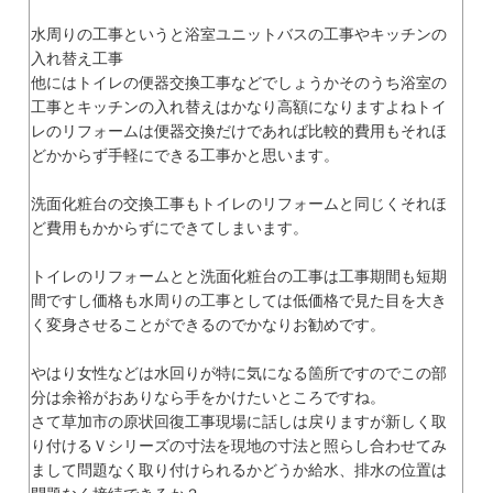
水周りの工事というと浴室ユニットバスの工事やキッチンの
入れ替え工事
他にはトイレの便器交換工事などでしょうかそのうち浴室の
工事とキッチンの入れ替えはかなり高額になりますよねトイ
レのリフォームは便器交換だけであれば比較的費用もそれほ
どかからず手軽にできる工事かと思います。
洗面化粧台の交換工事もトイレのリフォームと同じくそれほ
ど費用もかからずにできてしまいます。
トイレのリフォームとと洗面化粧台の工事は工事期間も短期
間ですし価格も水周りの工事としては低価格で見た目を大き
く変身させることができるのでかなりお勧めです。
やはり女性などは水回りが特に気になる箇所ですのでこの部
分は余裕がおありなら手をかけたいところですね。
さて草加市の原状回復工事現場に話しは戻りますが新しく取
り付けるＶシリーズの寸法を現地の寸法と照らし合わせてみ
まして問題なく取り付けられるかどうか給水、排水の位置は