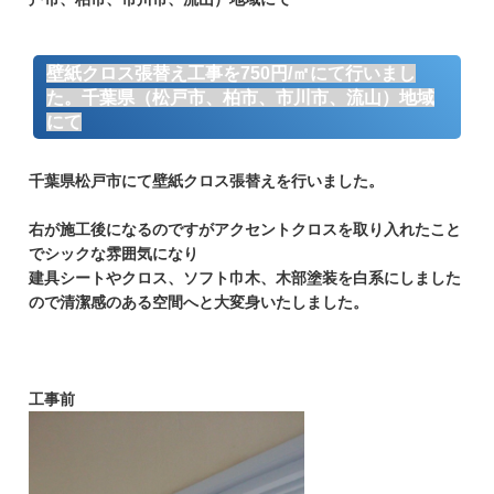
壁紙クロス張替え工事を750円/㎡にて行いまし
た。千葉県（松戸市、柏市、市川市、流山）地域
にて
足立区 葛飾区 八潮市 草加市 三郷市 松戸
市 越谷市 川口市 流山市 江戸川区 荒川
千葉県松戸市にて壁紙クロス張替えを行いました。
区 墨田区
右が施工後になるのですがアクセントクロスを取り入れたこと
でシックな雰囲気になり
建具シートやクロス、ソフト巾木、木部塗装を白系にしました
ので清潔感のある空間へと大変身いたしました。
工事前