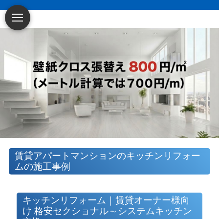
～賃貸アパート・
賃貸アパートマンションのキッチンリフォー
マンション・戸建てに特化した原状回復・空
ムの施工事例
室リフォーム業者です
～
キッチンリフォーム｜賃貸オーナー様向
け 格安セクショナル～システムキッチン