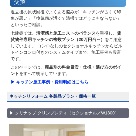
交換
退去後の原状回復でよくある悩みが「キッチンが古くて印
象が悪い」「換気扇が汚くて清掃ではどうにもならない」
といったご相談。
七建築では、
清潔感と施工コストのバランス
を重視し、
賃
足立区 葛飾区 八潮市 草加市 三郷市 松戸
貸物件専用キッチンの複数プラン（20万円台～）
をご用意
市 越谷市 川口市 流山市 江戸川区 荒川
しています。 コンロなしのセクショナルキッチンからビル
トインコンロ付きのシステムタイプまで、施工事例も豊富
区 墨田区
です。
このページでは、
商品別の料金目安・仕様・選び方のポイ
ント
をすべて明示しています。
▶ キッチン施工事例・費用明細はこちら
キッチンリフォーム 各製品プラン・価格一覧
▶ クリナップ クリンプレティ（セクショナル／W1800）