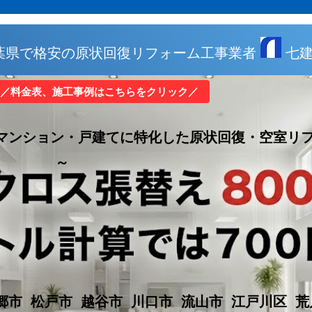
の原状回復リフォーム工事業者
七
／料金表、施工事例はこちらをクリック／
建てに特化した原状回復・空室リフォ
～
郷市 松戸市 越谷市 川口市 流山市 江戸川区 荒