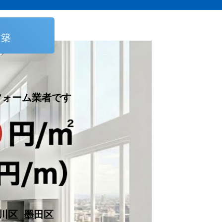
建築
ーム業者です
川区 墨田区