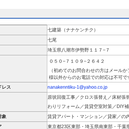
七建築（ナナケンチク）
七尾
埼玉県八潮市伊勢野１１７−７
０５０−７１０９−２６４２
（初めてのお問合わせの方はメールか
様以外からのお電話での対応は不可で
ドレス
nanakenntiku-1@yahoo.co.jp
原状回復工事／クロス張替え／床材張
わりリフォーム／賃貸空室対策／DIY
対象
賃貸アパート・マンション／貸家／の
ア
東京都23区東部・埼玉県南東部・千葉