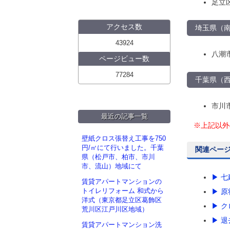
足立
アクセス数
埼玉県（
43924
八潮
ページビュー数
77284
千葉県（
市川
最近の記事一覧
※上記以外
壁紙クロス張替え工事を750
円/㎡にて行いました。千葉
関連ペー
県（松戸市、柏市、市川
市、流山）地域にて
▶ 
賃貸アパートマンションの
トイレリフォーム 和式から
▶ 
洋式（東京都足立区葛飾区
▶ 
荒川区江戸川区地域）
▶ 
賃貸アパートマンション洗