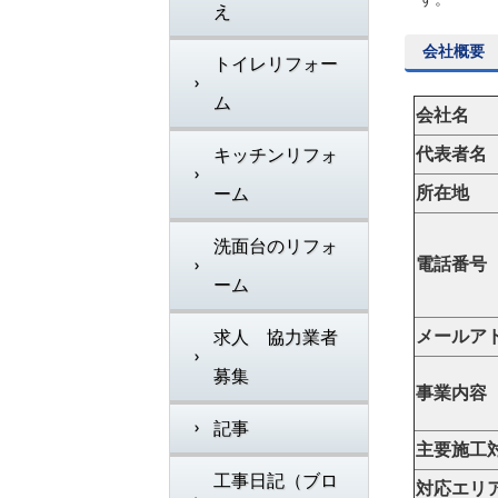
え
会社概要
トイレリフォー
ム
会社名
代表者名
キッチンリフォ
所在地
ーム
洗面台のリフォ
電話番号
ーム
メールア
求人 協力業者
募集
事業内容
記事
主要施工
工事日記（ブロ
対応エリ