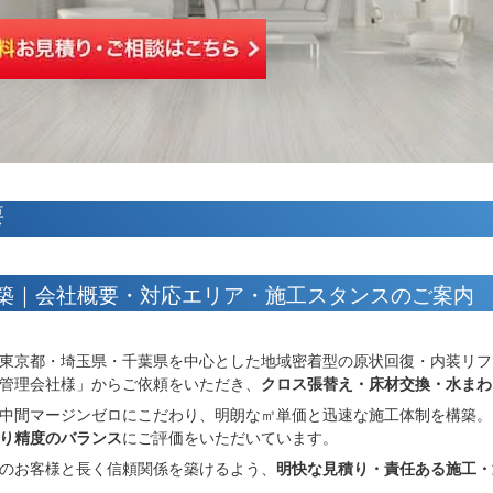
要
築｜会社概要・対応エリア・施工スタンスのご案内
東京都・埼玉県・千葉県を中心とした地域密着型の原状回復・内装リフ
管理会社様」からご依頼をいただき、
クロス張替え・床材交換・水まわ
中間マージンゼロにこだわり、明朗な㎡単価と迅速な施工体制を構築。
り精度のバランス
にご評価をいただいています。
のお客様と長く信頼関係を築けるよう、
明快な見積り・責任ある施工・