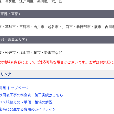
区・葛飾区・江戸川区・墨田区・荒川区
南東部・東部）
市・草加市・三郷市・吉川市・越谷市・川口市・春日部市・蕨市・吉川
西部・東葛エリア）
市・松戸市・流山市・柏市・野田市など
の地域も内容によっては対応可能な場合がございます。まずはお気軽に
ジリンク
七建築 トップページ
原状回復工事の料金表・施工実績はこちら
クロス張替えの㎡単価・相場の解説
退去時に発生する費用のガイドライン