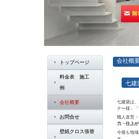
会社概
トップページ
料金表 施工
七建
例
七建築は、
会社概要
ナー様」「
お問合せ
職人直営・
力・仕上が
壁紙クロス張替
今後も地域
す。