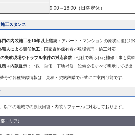
9:00～18:00（日曜定休）
・施工スタンス
専門の内装施工を10年以上継続
：アパート・マンションの原状回復に特
格職人による責任施工
：国家資格保有者が現場管理・施工対応
Yでの失敗現場やトラブル案件の対応多数
：他社で断られた補修工事も柔
見積＋内訳提示
：㎡数・単価・下地補修・設備交換すべて明示して提出
番号や各種登録情報は、見積・契約段階で正式にご案内可能です。
ア
、以下の地域での原状回復・内装リフォームに対応しております。
東部エリア）