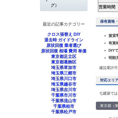
グ）
営業時間
保有資格
最近の記事カテゴリー
クロス張替え DIY
賃貸
退去時 ガイドライン
有資
原状回復 業者選び
DI
原状回復 相場 費用 単価
東京都足立区
明朗
東京都葛飾区
埼玉県草加市
建設業許可
埼玉県三郷市
埼玉県川口市
対応エリ
埼玉県越谷市
埼玉県吉川市
七建築では
千葉県市川市
千葉県流山市
東京都（
千葉県柏市
千葉県松戸市