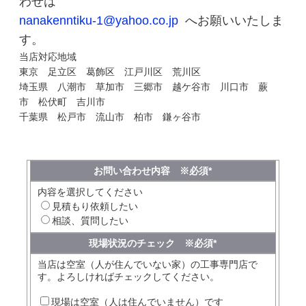
わせは
nanakenntiku-1@yahoo.co.jp
へお願いいたしま
す。
当店対応地域
東京 足立区 葛飾区 江戸川区 荒川区
足立区 葛飾区 八潮市 草加市 三郷市 松戸
埼玉県 八潮市 草加市 三郷市 越ケ谷市 川口市 蕨
市 越谷市 川口市 流山市 江戸川区 荒川
市 松伏町 吉川市
千葉県 松戸市 流山市 柏市 鎌ヶ谷市
区 墨田区
お問い合わせ内容 ※必須
*
内容を選択してください
見積もり依頼したい
相談、質問したい
現場状況のチェック ※必須
*
当店は空室（人が住んでいない家）の工事専門店で
す。よろしければチェックしてください。
現場は空室（人は住んでいません）です