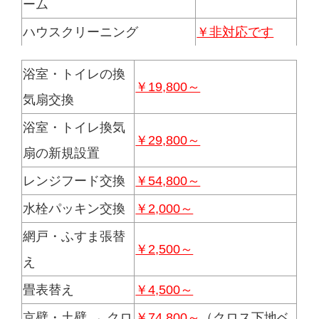
ーム
ハウスクリーニング
￥非対応です
浴室・トイレの換
￥19,800～
気扇交換
浴室・トイレ換気
￥29,800～
扇の新規設置
レンジフード交換
￥54,800～
水栓パッキン交換
￥2,000～
網戸・ふすま張替
￥2,500～
え
畳表替え
￥4,500～
京壁・土壁 → クロ
￥74,800～
（クロス下地ベ