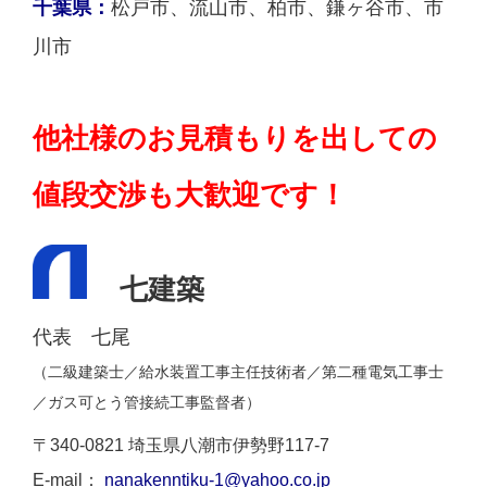
千葉県：
松戸市、流山市、柏市、鎌ヶ谷市、市
川市
他社様のお見積もりを出しての
値段交渉も大歓迎です！
七建築
代表 七尾
（二級建築士／給水装置工事主任技術者／第二種電気工事士
／ガス可とう管接続工事監督者）
〒340-0821 埼玉県八潮市伊勢野117-7
E-mail：
nanakenntiku-1@yahoo.co.jp