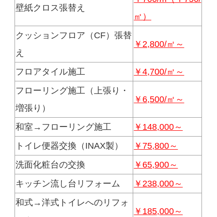
壁紙クロス張替え
㎡）
クッションフロア（CF）張替
￥2,800/㎡～
え
フロアタイル施工
￥4,700/㎡～
フローリング施工（上張り・
￥6,500/㎡～
増張り）
和室→フローリング施工
￥148,000～
トイレ便器交換（INAX製）
￥75,800～
洗面化粧台の交換
￥65,900～
キッチン流し台リフォーム
￥238,000～
和式→洋式トイレへのリフォ
￥185,000～