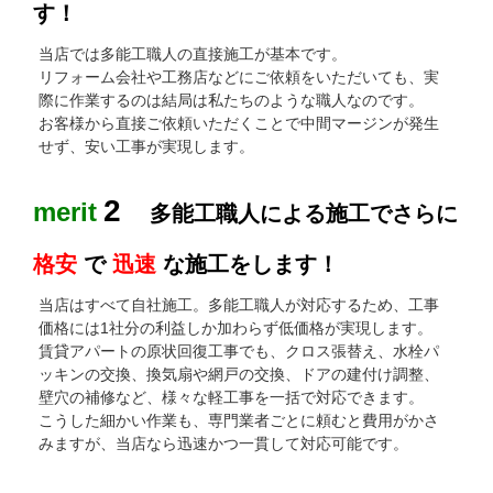
す！
当店では多能工職人の直接施工が基本です。
リフォーム会社や工務店などにご依頼をいただいても、実
際に作業するのは結局は私たちのような職人なのです。
お客様から直接ご依頼いただくことで中間マージンが発生
せず、安い工事が実現します。
2
merit
多能工職人による施工でさらに
格安
で
迅速
な施工をします！
当店はすべて自社施工。多能工職人が対応するため、工事
価格には1社分の利益しか加わらず低価格が実現します。
賃貸アパートの原状回復工事でも、クロス張替え、水栓パ
ッキンの交換、換気扇や網戸の交換、ドアの建付け調整、
壁穴の補修など、様々な軽工事を一括で対応できます。
こうした細かい作業も、専門業者ごとに頼むと費用がかさ
みますが、当店なら迅速かつ一貫して対応可能です。