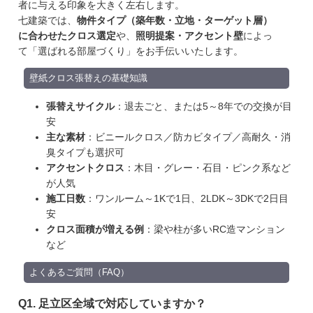
者に与える印象を大きく左右します。
七建築では、
物件タイプ（築年数・立地・ターゲット層）
に合わせたクロス選定
や、
照明提案・アクセント壁
によっ
て「選ばれる部屋づくり」をお手伝いいたします。
壁紙クロス張替えの基礎知識
張替えサイクル
：退去ごと、または5～8年での交換が目
安
主な素材
：ビニールクロス／防カビタイプ／高耐久・消
臭タイプも選択可
アクセントクロス
：木目・グレー・石目・ピンク系など
が人気
施工日数
：ワンルーム～1Kで1日、2LDK～3DKで2日目
安
クロス面積が増える例
：梁や柱が多いRC造マンション
など
よくあるご質問（FAQ）
Q1. 足立区全域で対応していますか？