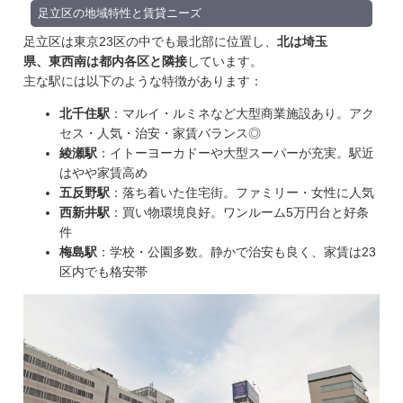
足立区の地域特性と賃貸ニーズ
足立区は東京23区の中でも最北部に位置し、
北は埼玉
県、東西南は都内各区と隣接
しています。
主な駅には以下のような特徴があります：
北千住駅
：マルイ・ルミネなど大型商業施設あり。アク
セス・人気・治安・家賃バランス◎
綾瀬駅
：イトーヨーカドーや大型スーパーが充実。駅近
はやや家賃高め
五反野駅
：落ち着いた住宅街。ファミリー・女性に人気
西新井駅
：買い物環境良好。ワンルーム5万円台と好条
件
梅島駅
：学校・公園多数。静かで治安も良く、家賃は23
区内でも格安帯