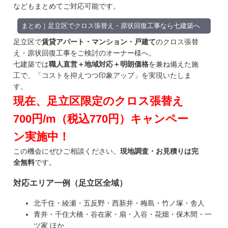
などもまとめてご対応可能です。
まとめ｜足立区でクロス張替え・原状回復工事なら七建築へ
足立区で
賃貸アパート・マンション・戸建て
の
クロス張替
え
・
原状回復工事
をご検討のオーナー様へ。
七建築では
職人直営＋地域対応＋明朗価格
を兼ね備えた施
工で、「コストを抑えつつ印象アップ」を実現いたしま
す。
現在、足立区限定のクロス張替え
700円/m（税込770円）キャンペー
ン実施中！
この機会にぜひご相談ください。
現地調査・お見積りは完
全無料
です。
対応エリア一例（足立区全域）
北千住・綾瀬・五反野・西新井・梅島・竹ノ塚・舎人
青井・千住大橋・谷在家・扇・入谷・花畑・保木間・一
ツ家 ほか