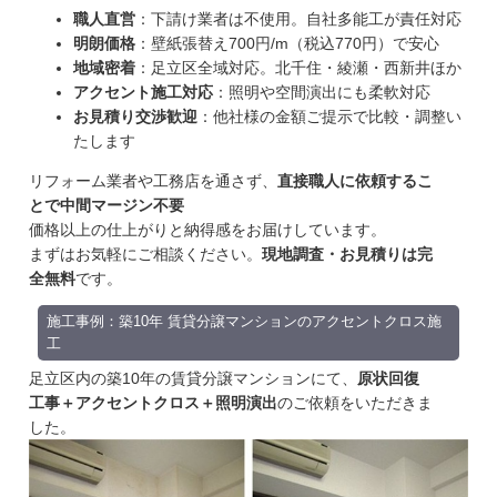
職人直営
：下請け業者は不使用。自社多能工が責任対応
明朗価格
：壁紙張替え700円/m（税込770円）で安心
地域密着
：足立区全域対応。北千住・綾瀬・西新井ほか
アクセント施工対応
：照明や空間演出にも柔軟対応
お見積り交渉歓迎
：他社様の金額ご提示で比較・調整い
たします
リフォーム業者や工務店を通さず、
直接職人に依頼するこ
とで中間マージン不要
価格以上の仕上がりと納得感をお届けしています。
まずはお気軽にご相談ください。
現地調査・お見積りは完
全無料
です。
施工事例：築10年 賃貸分譲マンションのアクセントクロス施
工
足立区内の築10年の賃貸分譲マンションにて、
原状回復
工事＋アクセントクロス＋照明演出
のご依頼をいただきま
した。