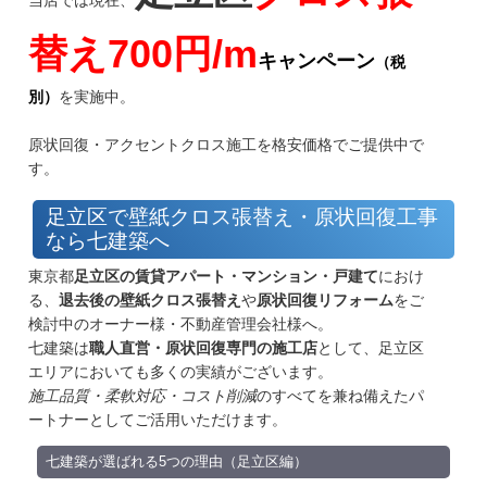
当店では現在、
替え700円/m
キャンペーン
（税
別）
を実施中。
足立区 葛飾区 八潮市 草加市 三郷市 松戸
原状回復・アクセントクロス施工を格安価格でご提供中で
市 越谷市 川口市 流山市 江戸川区 荒川
す。
区 墨田区
足立区で壁紙クロス張替え・原状回復工事
なら七建築へ
東京都
足立区の賃貸アパート・マンション・戸建て
におけ
る、
退去後の壁紙クロス張替え
や
原状回復リフォーム
をご
検討中のオーナー様・不動産管理会社様へ。
七建築は
職人直営・原状回復専門の施工店
として、足立区
エリアにおいても多くの実績がございます。
施工品質・柔軟対応・コスト削減
のすべてを兼ね備えたパ
ートナーとしてご活用いただけます。
七建築が選ばれる5つの理由（足立区編）