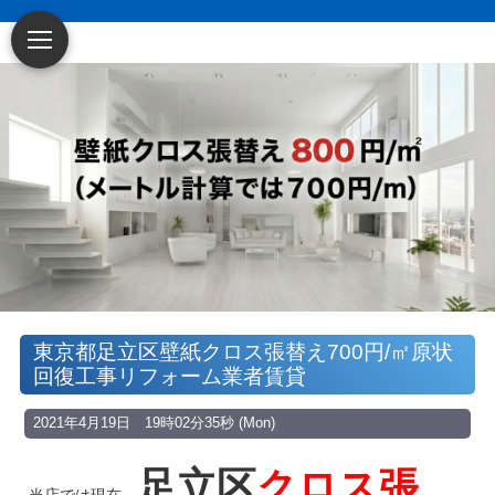
～賃貸アパート・
東京都足立区壁紙クロス張替え700円/㎡原状
マンション・戸建てに特化した原状回復・空
回復工事リフォーム業者賃貸
室リフォーム業者です
～
2021年4月19日 19時02分35秒 (Mon)
足立区
クロス張